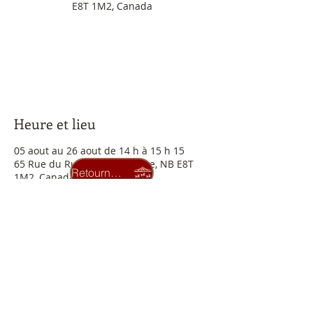
E8T 1M2, Canada
Aucun billet en vente
Voir d'autres événements
Heure et lieu
05 aout au 26 aout de 14 h à 15 h 15
65 Rue du Ruisseau, Lamèque, NB E8T
Retourner au carrousel
1M2, Canada
Billets