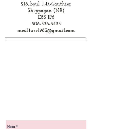
218, boul. J.-D.-Gauthier
Shippagan (NB)
E8S 1P6
506-336-3423
mculture1983@gmail.com