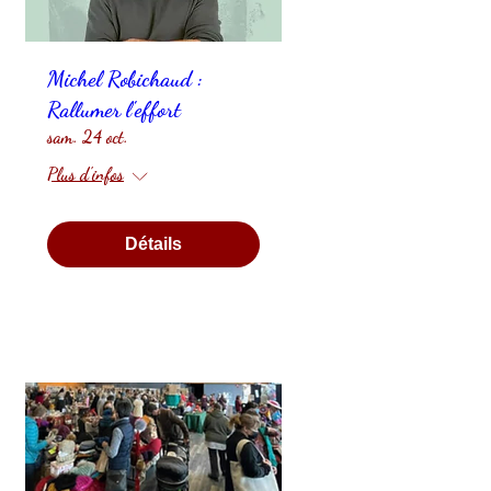
Michel Robichaud :
Rallumer l'effort
sam. 24 oct.
Plus d'infos
Détails