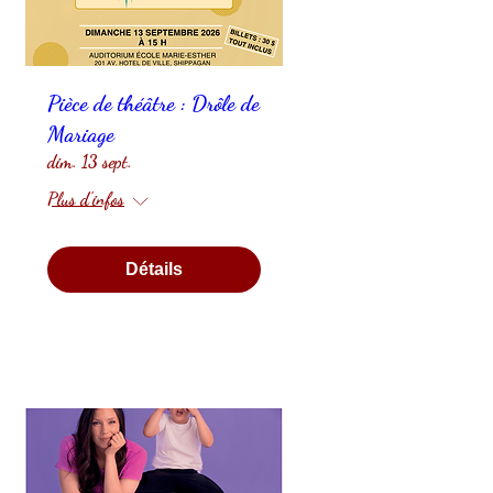
Pièce de théâtre : Drôle de
Mariage
dim. 13 sept.
Plus d'infos
Détails