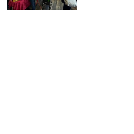
Plusieurs dates
33ᵉ Marché de Noël
sam. 14 nov.
Plus d'infos
Détails