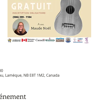
00
au, Lamèque, NB E8T 1M2, Canada
vénement