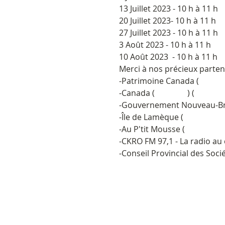
13 Juillet 2023 - 10 h à 11 h
20 Juillet 2023- 10 h à 11 h
27 Juillet 2023 - 10 h à 11 h
3 Août 2023 - 10 h à 11 h
10 Août 2023  - 10 h à 11 h
Merci à nos précieux partena
-Patrimoine Canada (
#patr
-Canada (
#canada
) (
#gouve
-Gouvernement Nouveau-Br
-Île de Lamèque (
#iledelam
-Au P'tit Mousse (
#ptitmous
-CKRO FM 97,1 - La radio au 
-Conseil Provincial des Socié