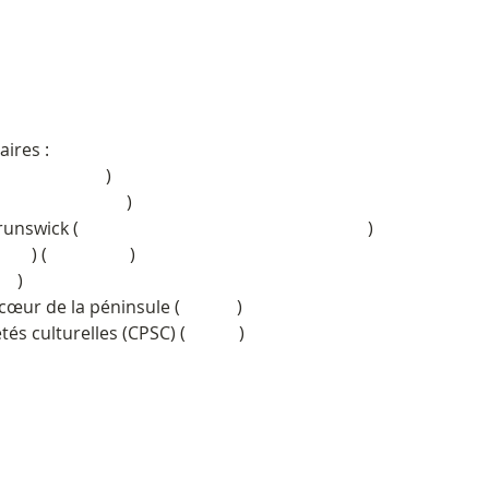
ires :
imoinecanada
)
rnementcanada
)
unswick (
#gouvernementnouveaubrunswick
)
eque
) (
#lameque
)
se
)
cœur de la péninsule (
#CKRO
)
tés culturelles (CPSC) (
#CPSC
)