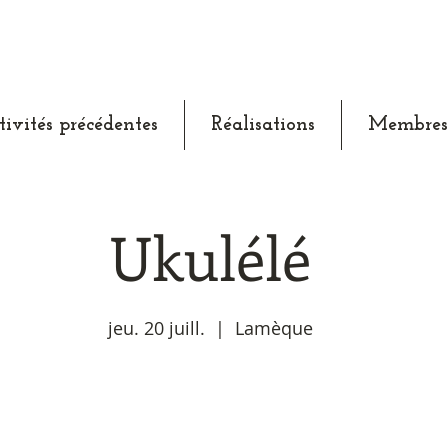
tivités précédentes
Réalisations
Membres
Ukulélé
jeu. 20 juill.
  |  
Lamèque
Aucun billet en vente
Voir d'autres événements