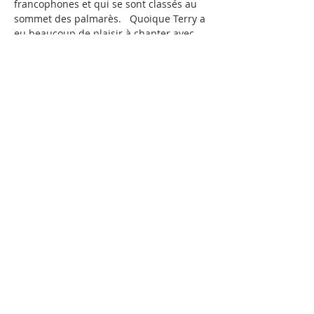
francophones et qui se sont classés au 
sommet des palmarès.   Quoique Terry a 
eu beaucoup de plaisir à chanter avec 
ces groupes, il a décidé que c’était le 
temps de faire connaître comme artiste 
solo.  De plus, il a voulu enregistrer à 
Nashville, au États-Unis, et ce rêve a été 
réalisé.  Après avoir œuvré deux ans à 
écrire, développer et enregistrer ses 
chansons, Terry est très fier de vous 
présenter son tout premier album 
country - un enregistrement avec des 
chansons traditionnelles, mais ayant un 
son moderne.   L’album contient 12 
chansons composées par Terry et autres 
auteurs-compositeurs de la région.