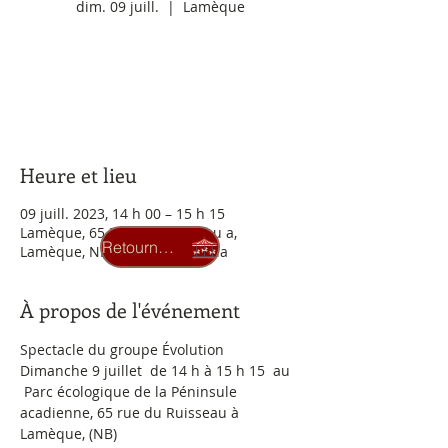
dim. 09 juill.
  |  
Lamèque
Aucun billet en vente
Voir d'autres événements
Heure et lieu
09 juill. 2023, 14 h 00 – 15 h 15
Lamèque, 65 Rue du Ruisseau a,
Retourner au carrousel
Lamèque, NB E8T 1M2, Canada
À propos de l'événement
Spectacle du groupe Évolution
Dimanche 9 juillet  de 14 h à 15 h 15  au 
 Parc écologique de la Péninsule 
acadienne, 65 rue du Ruisseau à 
Lamèque, (NB)