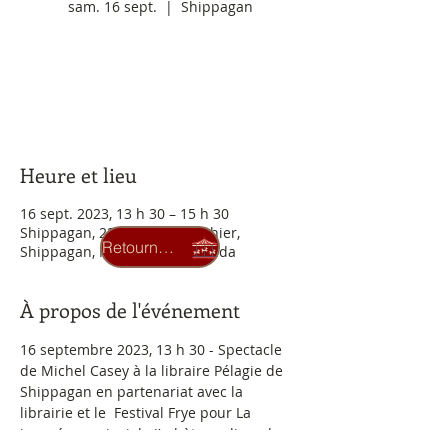
sam. 16 sept.
  |  
Shippagan
Aucun billet en vente
Voir d'autres événements
Heure et lieu
16 sept. 2023, 13 h 30 – 15 h 30
Shippagan, 221 Bd J. D. Gauthier,
Retourner au carrousel
Shippagan, NB E8S 1N2, Canada
À propos de l'événement
16 septembre 2023, 13 h 30 - Spectacle 
de Michel Casey à la libraire Pélagie de 
Shippagan en partenariat avec la 
librairie et le  Festival Frye pour La 
journée provinciale J’achète un livre du 