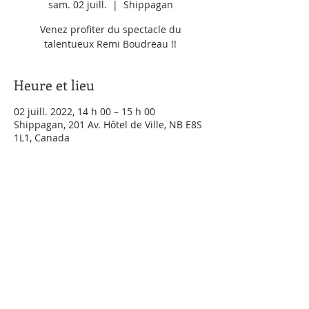
sam. 02 juill.
  |  
Shippagan
Venez profiter du spectacle du
talentueux Remi Boudreau !!
Heure et lieu
02 juill. 2022, 14 h 00 – 15 h 00
Shippagan, 201 Av. Hôtel de Ville, NB E8S
1L1, Canada
Retourner au carrousel
Billets
©
2017-2025
par La Maison de la Culture