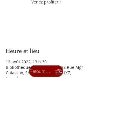
Venez profiter !
Aucun billet en vente
Voir d'autres événements
Heure et lieu
12 août 2022, 13 h 30
Bibliothèque Laval-Goupil , 128 Rue Mgr
Retourner au carrousel
Chiasson, Shippagan, NB E8S 1X7,
Canada
Billets