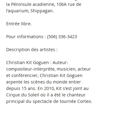
la Péninsule acadienne, 106A rue de 
l'aquarium, Shippagan.
Entrée libre.
Pour informations : (506) 336-3423
Description des artistes :
Christian Kit Goguen : Auteur-
compositeur-interprète, musicien, acteur 
et conférencier, Christian Kit Goguen 
arpente les scènes du monde entier 
depuis 15 ans. En 2010, Kit s'est joint au 
Cirque du Soleil où il a été le chanteur 
principal du spectacle de tournée Corteo.
Mathias Goguen : Mathias Goguen, 10 
ans, est un jeune artiste 
pluridisciplinaire acadien aux multiples 
talents. Acteur, interprète, musicien, 