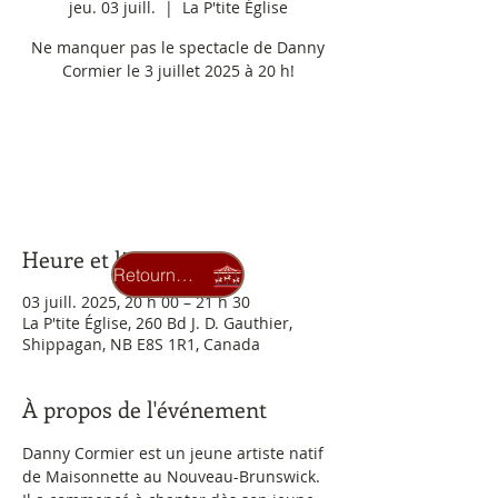
jeu. 03 juill.
  |  
La P'tite Église
Ne manquer pas le spectacle de Danny
Cormier le 3 juillet 2025 à 20 h!
Aucun billet en vente
Voir d'autres événements
Heure et lieu
Retourner au carrousel
03 juill. 2025, 20 h 00 – 21 h 30
La P'tite Église, 260 Bd J. D. Gauthier,
Shippagan, NB E8S 1R1, Canada
À propos de l'événement
Danny Cormier est un jeune artiste natif 
de Maisonnette au Nouveau-Brunswick. 