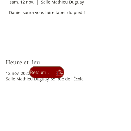
sam. 12 nov.
  |  
Salle Mathieu Duguay
Daniel saura vous faire taper du pied !
Aucun billet en vente
Voir d'autres événements
Heure et lieu
Retourner au carrousel
12 nov. 2022, 20 h 00
Salle Mathieu Duguay, 65 Rue de l'École,
Lamèque, NB E8T 1B7, Canada
Billets