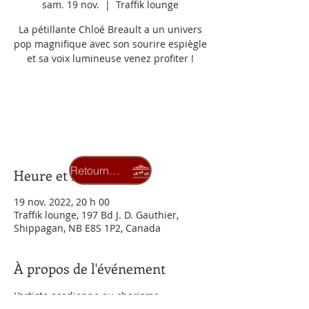
sam. 19 nov.
  |  
Traffik lounge
La pétillante Chloé Breault a un univers
pop magnifique avec son sourire espiègle
et sa voix lumineuse venez profiter !
Aucun billet en vente
Voir d'autres événements
Retourner au carrousel
Heure et lieu
19 nov. 2022, 20 h 00
Traffik lounge, 197 Bd J. D. Gauthier,
Shippagan, NB E8S 1P2, Canada
À propos de l'événement
L’artiste acadienne au charisme 