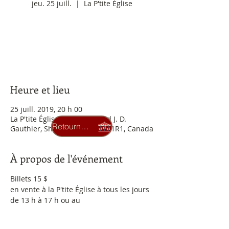
jeu. 25 juill.
  |  
La P'tite Église
Les inscriptions sont closes
Voir autres événements
Heure et lieu
25 juill. 2019, 20 h 00
La P'tite Église, 260 Boulevard J. D.
Retourner au carrousel
Gauthier, Shippagan, NB E8S 1R1, Canada
À propos de l'événement
Billets 15 $ 
en vente à la P'tite Église à tous les jours 
de 13 h à 17 h ou au 
bureau au local 123 de l'université 
Moncton, campus de Shippagan au 218 