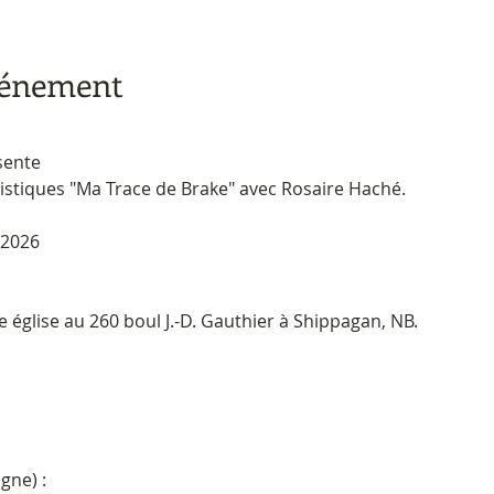
vénement
sente
istiques "Ma Trace de Brake" avec Rosaire Haché.
 2026
te église au 260 boul J.-D. Gauthier à Shippagan, NB.
gne) : 
https://maisonculture.ticketacces.net/