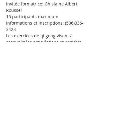
Invitée formatrice: Ghislaine Albert 
Roussel
15 participants maximum
Informations et inscriptions: (506)336-
3423
Les exercices de qi gong visent à 
assouplir les articulations et enrichir 
l'énergie vitale. « Ils se décomposent en 
mouvements dynamiques, lents, en 
postures statiques d'enracinement et 
d'équilibre debout et en automassages. 
Le tout est coordonné à la respiration et 
à la concentration de l'esprit.
Billets