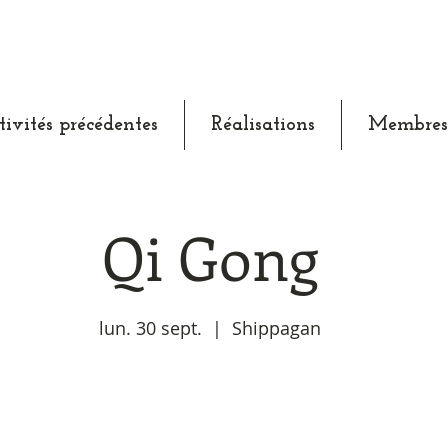
tivités précédentes
Réalisations
Membres
Qi Gong
lun. 30 sept.
  |  
Shippagan
Aucun billet en vente
Voir d'autres événements