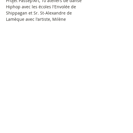
Projet Passep'Art, 10 ateliers de danse 
Hiphop avec les écoles l'Envolée de 
Shippagan et Sr. St-Alexandre de 
Lamèque avec l'artiste, Milène 
Robichaud.
Lieu et Dates :
L'Envolée:
Tous les mardis.
Sr St. Alexandre:
à déterminer.
Pour informations : (506) 336-3423
©
2017-2025
par La Maison de la Culture
inc.