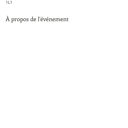
1L1
À propos de l'événement
Billets:
Étudiants 10$
Réguliers: 25$
En vente à la Billetterie Accès
Pour plus d'information visitez le site 
Web du TPA au http://tpacadie.ca/
Billets