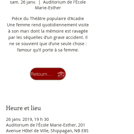
sam. 26 janv.
  |  
Auditorium de l'École
Marie-Esther
Pièce du Théâtre populaire d'Acadie
Une femme rend quotidiennement visite
à son mari dont la mémoire est ravagée
par les séquelles d’un grave accident. Il
ne se souvient que d’une seule chose :
l’amour qu’il porte à sa femme.
Pour plus d'informations : 336-
Retourner au carrousel
3423 ou mculture@umcs.ca
OK
Heure et lieu
26 janv. 2019, 19 h 30
Auditorium de l'École Marie-Esther, 201
Avenue Hôtel de Ville, Shippagan, NB E8S