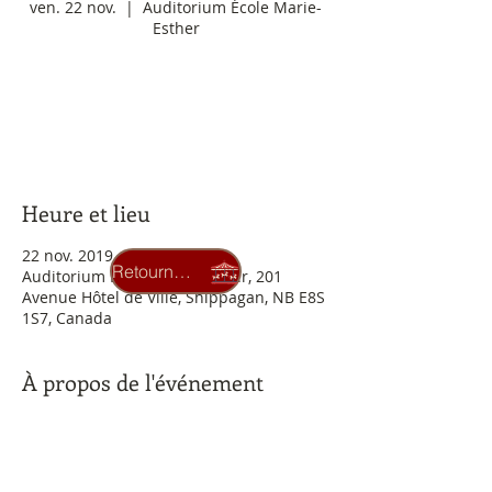
ven. 22 nov.
  |  
Auditorium École Marie-
Esther
Les inscriptions sont closes
Voir autres événements
Heure et lieu
22 nov. 2019, 19 h 30
Retourner au carrousel
Auditorium École Marie-Esther, 201
Avenue Hôtel de Ville, Shippagan, NB E8S
1S7, Canada
À propos de l'événement
Billets réguliers 30 $, étudiants 10 $ en 
vente en ligne au www.tpacadie.ca ou à 
la porte.