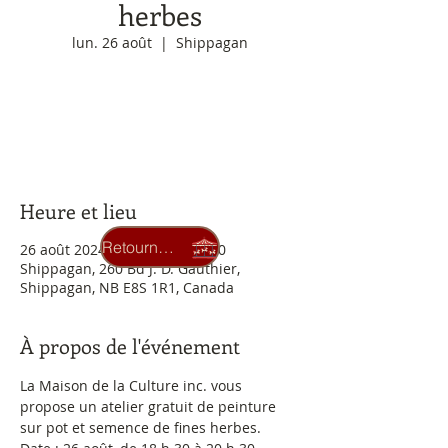
herbes
lun. 26 août
  |  
Shippagan
Aucun billet en vente
Voir d'autres événements
Heure et lieu
Retourner au carrousel
26 août 2024, 18 h 30 – 20 h 30
Shippagan, 260 Bd J. D. Gauthier,
Shippagan, NB E8S 1R1, Canada
À propos de l'événement
La Maison de la Culture inc. vous 
propose un atelier gratuit de peinture 
sur pot et semence de fines herbes.