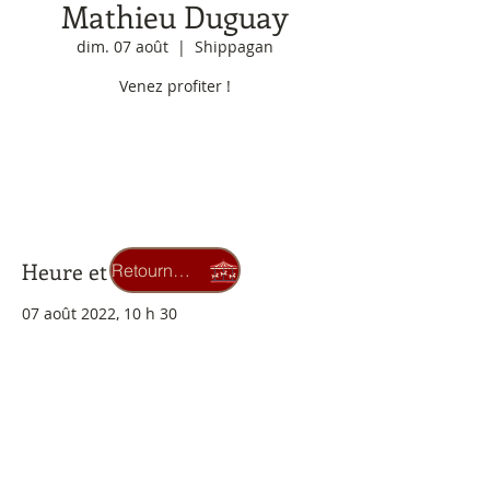
Mathieu Duguay
dim. 07 août
  |  
Shippagan
Venez profiter !
Aucun billet en vente
Voir d'autres événements
Heure et lieu
Retourner au carrousel
07 août 2022, 10 h 30
Shippagan, 110 rue de l'université.
Billets