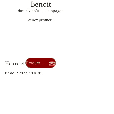
Benoit
dim. 07 août
  |  
Shippagan
Venez profiter !
Aucun billet en vente
Voir d'autres événements
Heure et lieu
Retourner au carrousel
07 août 2022, 10 h 30
Shippagan, 110 rue de l'université.
Billets