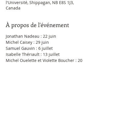
l'Université, Shippagan, NB E8S 1J3,
Canada
À propos de l'événement
Jonathan Nadeau : 22 juin
Michel Caisey : 29 juin
Samuel Gauvin : 6 juillet
Isabelle Thériault : 13 juillet
Michel Ouelette et Violette Boucher : 20 
juillet
Vicky Haché et Léonce Larocque : 27 
juillet
Mathieu Duguay, Gisèle Benoit et Marie 
Papineau : 3 août
Quator Vocal Alliance : 10 août
Ensemble vocal Douce Harmonie avec 
Donat et Émé Lacroix : 17 août
Groupe Maristella : 24 août
La Famille Robichaud : 31 août
Les Soeurs Simon : 7 septembre