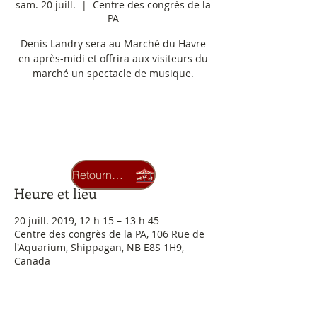
sam. 20 juill.
  |  
Centre des congrès de la
PA
Denis Landry sera au Marché du Havre
en après-midi et offrira aux visiteurs du
marché un spectacle de musique.
Les inscriptions sont closes
Voir autres événements
Retourner au carrousel
Heure et lieu
20 juill. 2019, 12 h 15 – 13 h 45
Centre des congrès de la PA, 106 Rue de
l'Aquarium, Shippagan, NB E8S 1H9,
Canada
À propos de l'événement