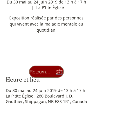
Du 30 mai au 24 juin 2019 de 13 h à 17 h
  |  
La P'tite Église
Exposition réalisée par des personnes
qui vivent avec la maladie mentale au
quotidien.
Les inscriptions sont closes
Voir autres événements
Retourner au carrousel
Heure et lieu
Du 30 mai au 24 juin 2019 de 13 h à 17 h
La P'tite Église , 260 Boulevard J. D.
Gauthier, Shippagan, NB E8S 1R1, Canada
À propos de l'événement
Entrée libre