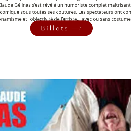
Claude Gélinas s’est révélé un humoriste complet maîtrisant
comique sous toutes ses coutures. Les spectateurs ont con
ynamisme et l’objectivité de l’artiste… avec ou sans costume
Billets
Pour plus d'informations : 336-3423 ou mculture@umcs.ca
OK