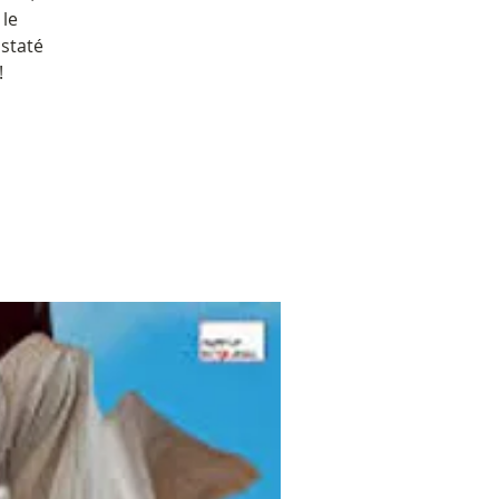
 le
staté
!