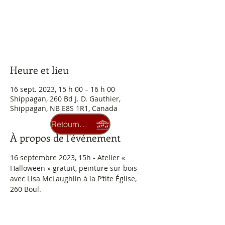
Aucun billet en vente
Voir d'autres événements
Heure et lieu
16 sept. 2023, 15 h 00 – 16 h 00
Shippagan, 260 Bd J. D. Gauthier,
Shippagan, NB E8S 1R1, Canada
Retourner au carrousel
À propos de l'événement
16 septembre 2023, 15h - Atelier « 
Halloween » gratuit, peinture sur bois 
avec Lisa McLaughlin à la P’tite Église, 
260 Boul.
J.-D- Gauthier à Shippagan.
Maximum  25 participantes/participants
Inscription obligatoire : 506-336-3423