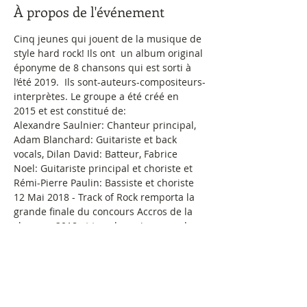
À propos de l'événement
Cinq jeunes qui jouent de la musique de 
style hard rock! Ils ont  un album original 
éponyme de 8 chansons qui est sorti à 
l’été 2019.  Ils sont-auteurs-compositeurs-
interprètes. Le groupe a été créé en 
2015 et est constitué de:
Alexandre Saulnier: Chanteur principal​, 
Adam Blanchard: Guitariste et back 
vocals, Dilan David: Batteur, Fabrice 
Noel: Guitariste principal et choriste et 
Rémi-Pierre Paulin: Bassiste et choriste
12 Mai 2018 - Track of Rock remporta la 
grande finale du concours Accros de la 
chanson 2018 et tous les prix coups de 
coeur dans la catégorie groupe avec 
leurs chansons « Nés pour le Rock N' 
Roll et Poussière de guerre »!
Ils ont fait plusieurs spectacles au cours 
de l'été 2018 dont celui de la premiere 