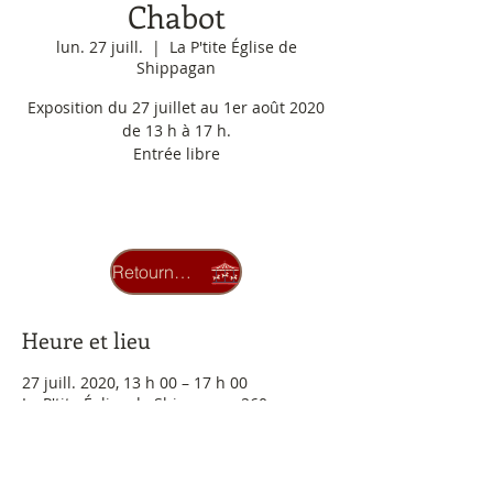
Chabot
lun. 27 juill.
  |  
La P'tite Église de
Shippagan
Exposition du 27 juillet au 1er août 2020
de 13 h à 17 h.
Entrée libre
Les inscriptions sont closes
Voir autres événements
Retourner au carrousel
Heure et lieu
27 juill. 2020, 13 h 00 – 17 h 00
La P'tite Église de Shippagan, 260
Boulevard J. D. Gauthier, Shippagan, NB
E8S 1R1, Canada