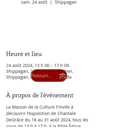
sam. 24 août
  |  
Shippagan
Aucun billet en vente
Voir d'autres événements
Heure et lieu
24 août 2024, 13 h 00 – 17 h 00
Shippagan, 260 Bd J. D. Gauthier,
Retourner au carrousel
Shippagan, NB E8S 1R1, Canada
À propos de l'événement
La Maison de la Culture t'invite à 
découvrir l'exposition de Chantale 
DeGrâce du 18 au 31 août 2024, tous les 
jours de 13 h à 17 h, à la P'tite Église, 
située au 260 boul. J.-D.-Gauthier à 