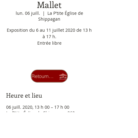
Mallet
lun. 06 juill.
  |  
La P'tite Église de
Shippagan
Exposition du 6 au 11 juillet 2020 de 13 h
à 17 h.
Entrée libre
Les inscriptions sont closes
Voir autres événements
Retourner au carrousel
Heure et lieu
06 juill. 2020, 13 h 00 – 17 h 00
La P'tite Église de Shippagan, 260
Boulevard J. D. Gauthier, Shippagan, NB
E8S 1R1, Canada