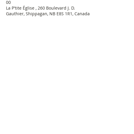
00
La P'tite Église , 260 Boulevard J. D.
Gauthier, Shippagan, NB E8S 1R1, Canada
À propos de l'événement
Entrée libre de 13 h à 17 h
L'exposition se déroule durant toute la 
semaine du 1 juillet au 7 juillet 2018
Billets
©
2017-2025
par La Maison de la Culture
inc.