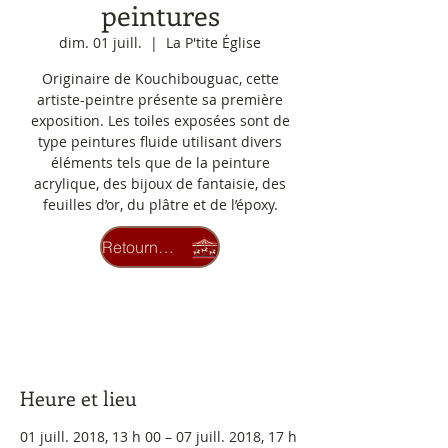
peintures
dim. 01 juill.
  |  
La P'tite Église
Originaire de Kouchibouguac, cette
artiste-peintre présente sa première
exposition. Les toiles exposées sont de
type peintures fluide utilisant divers
éléments tels que de la peinture
acrylique, des bijoux de fantaisie, des
feuilles d’or, du plâtre et de l’époxy.
Retourner au carrousel
Pour plus d'informations : 336-
3423 ou mculture@umcs.ca
OK
Heure et lieu
01 juill. 2018, 13 h 00 – 07 juill. 2018, 17 h