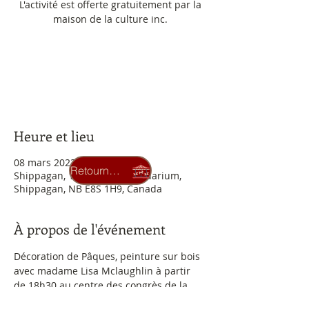
L'activité est offerte gratuitement par la
maison de la culture inc.
Aucun billet en vente
Voir d'autres événements
Heure et lieu
08 mars 2023, 18 h 30
Retourner au carrousel
Shippagan, 106A Rue de l'Aquarium,
Shippagan, NB E8S 1H9, Canada
À propos de l'événement
Décoration de Pâques, peinture sur bois 
avec madame Lisa Mclaughlin à partir 
de 18h30 au centre des congrès de la 
Péninsule acadienne de Shippagan, 