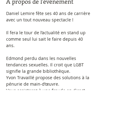
À propos de l'événement
Daniel Lemire fête ses 40 ans de carrière 
avec un tout nouveau spectacle !
Il fera le tour de l’actualité en stand up 
comme seul lui sait le faire depuis 40 
ans.
Edmond perdu dans les nouvelles 
tendances sexuelles. Il croit que LGBT 
signifie la grande bibliothèque.
Yvon Travaillé propose des solutions à la 
pénurie de main-d’œuvre.
Vous assisterez à une fraude en direct.
Maurice l’ex-fumeur consulte pour sa 
gestion de la colère.
N’ayant plus de PCU, Ronnie retourne 
chez ses parents.
Et Oncle Georges pourrait-il être un 
influenceur ?