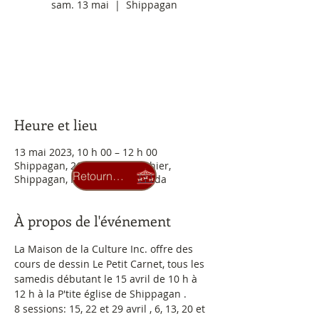
sam. 13 mai
  |  
Shippagan
Aucun billet en vente
Voir d'autres événements
Heure et lieu
13 mai 2023, 10 h 00 – 12 h 00
Shippagan, 260 Bd J. D. Gauthier,
Retourner au carrousel
Shippagan, NB E8S 1R1, Canada
À propos de l'événement
La Maison de la Culture Inc. offre des 
cours de dessin Le Petit Carnet, tous les 
samedis débutant le 15 avril de 10 h à 
12 h à la P'tite église de Shippagan .
8 sessions: 15, 22 et 29 avril , 6, 13, 20 et 