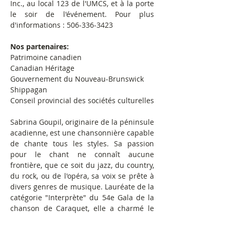
Inc., au local 123 de l'UMCS, et à la porte 
le soir de l'événement. Pour plus 
d'informations : 506-336-3423
Nos partenaires:
Patrimoine canadien
Canadian Héritage
Gouvernement du Nouveau-Brunswick
Shippagan
Conseil provincial des sociétés culturelles
Sabrina Goupil, originaire de la péninsule 
acadienne, est une chansonnière capable 
de chante tous les styles. Sa passion 
pour le chant ne connaît aucune 
frontière, que ce soit du jazz, du country, 
du rock, ou de l'opéra, sa voix se prête à 
divers genres de musique. Lauréate de la 
catégorie "Interprète" du 54e Gala de la 
chanson de Caraquet, elle a charmé le 
public et le jury avec sa sensibilité 
théâtrale, ainsi que sa voix de sirène. Cet 