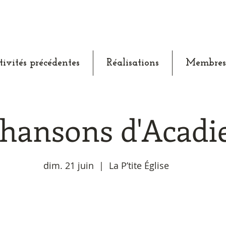
tivités précédentes
Réalisations
Membres
hansons d'Acadi
dim. 21 juin
  |  
La P’tite Église
Aucun billet en vente
Voir d'autres événements