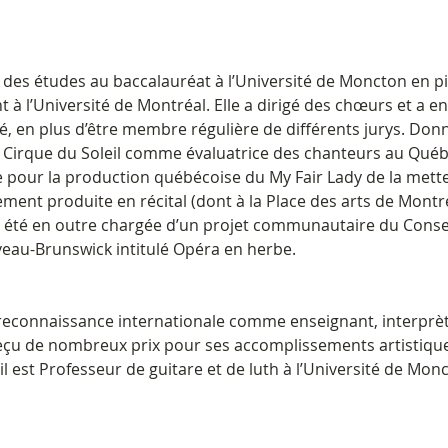
 des études au baccalauréat à l’Université de Moncton en pi
nt à l’Université de Montréal. Elle a dirigé des chœurs et a e
vé, en plus d’être membre régulière de différents jurys. Donn
au Cirque du Soleil comme évaluatrice des chanteurs au Québe
ce pour la production québécoise du My Fair Lady de la mett
ièrement produite en récital (dont à la Place des arts de Montré
été en outre chargée d’un projet communautaire du Conseil
veau-Brunswick intitulé Opéra en herbe. 
reconnaissance internationale comme enseignant, interprèt
 reçu de nombreux prix pour ses accomplissements artistiqu
l est Professeur de guitare et de luth à l’Université de Mon