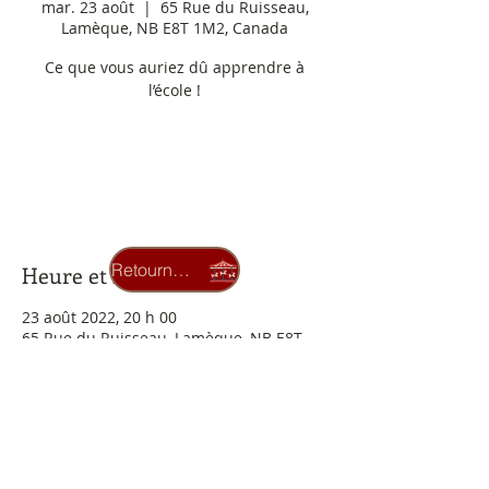
mar. 23 août
  |  
65 Rue du Ruisseau,
Lamèque, NB E8T 1M2, Canada
Ce que vous auriez dû apprendre à
l’école !
Aucun billet en vente
Voir d'autres événements
Retourner au carrousel
Heure et lieu
23 août 2022, 20 h 00
65 Rue du Ruisseau, Lamèque, NB E8T
1M2, Canada