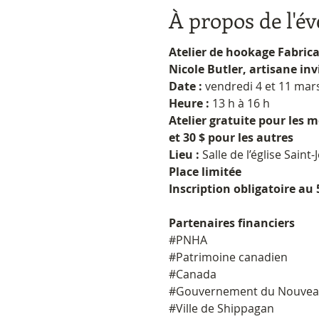
À propos de l'é
Atelier de hookage Fabric
Nicole Butler, artisane in
Date :
vendredi 4 et 11 ma
Heure :
13 h à 16 h
Atelier gratuite pour les 
et 30 $ pour les autres
Lieu :
Salle de l’église Sain
Place limitée
Inscription obligatoire au
Partenaires financiers
#PNHA
#Patrimoine canadien
#Canada
#Gouvernement du Nouvea
#Ville de Shippagan