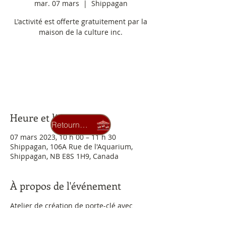
mar. 07 mars
  |  
Shippagan
L'activité est offerte gratuitement par la
maison de la culture inc.
Aucun billet en vente
Voir d'autres événements
Heure et lieu
Retourner au carrousel
07 mars 2023, 10 h 00 – 11 h 30
Shippagan, 106A Rue de l'Aquarium,
Shippagan, NB E8S 1H9, Canada
À propos de l'événement
Atelier de création de porte-clé avec 
madame Patsy Bannon de 10h à 11h30 